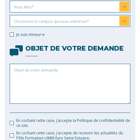
Vous
Vous êtes*
êtes
Choisissez
Choisissez le campus qui vous intéresse*
le
campus
Je suis mineur•e
qui
vous
OBJET DE VOTRE DEMANDE
intéresse
Objet
de
votre
demande
En cochant cette case, j’accepte la Politique de confidentialité de
ce site.
En cochant cette case, j’accepte de recevoir les actualités du
Pôle Formation UIMM Eure Seine Estuaire.