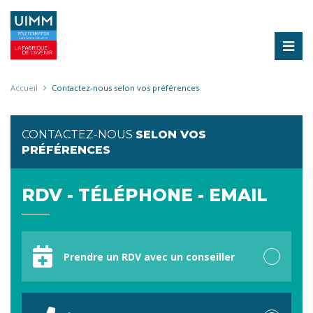
Aller
au
contenu
principal
Fil
Accueil
Contactez-nous selon vos préférences
d'Ariane
CONTACTEZ-NOUS
SELON VOS
PRÉFÉRENCES
RDV - TÉLÉPHONE - EMAIL
Votre
préférence
Prendre un RDV avec un conseiller