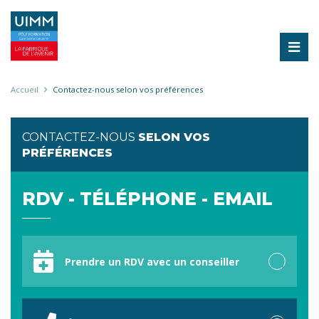
Aller
au
contenu
principal
Fil
Accueil
Contactez-nous selon vos préférences
d'Ariane
CONTACTEZ-NOUS
SELON VOS
PRÉFÉRENCES
RDV - TÉLÉPHONE - EMAIL
Votre
préférence
Prendre un RDV avec un conseiller