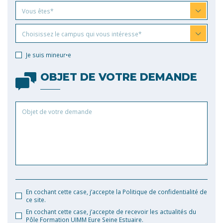
Vous
Vous êtes*
êtes
Choisissez
Choisissez le campus qui vous intéresse*
le
campus
Je suis mineur•e
qui
vous
OBJET DE VOTRE DEMANDE
intéresse
Objet
de
votre
demande
En cochant cette case, j’accepte la Politique de confidentialité de
ce site.
En cochant cette case, j’accepte de recevoir les actualités du
Pôle Formation UIMM Eure Seine Estuaire.