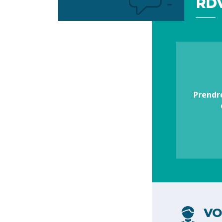
RDV
Votre
préférence
Prendr
VO